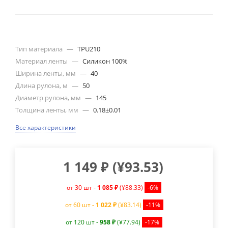
Тип материала
—
TPU210
Материал ленты
—
Силикон 100%
Ширина ленты, мм
—
40
Длина рулона, м
—
50
Диаметр рулона, мм
—
145
Толщина ленты, мм
—
0.18±0.01
Все характеристики
1 149
₽
(
¥93.53
)
от 30 шт -
1 085 ₽
(¥88.33)
-6%
от 60 шт -
1 022 ₽
(¥83.14)
-11%
от 120 шт -
958 ₽
(¥77.94)
-17%