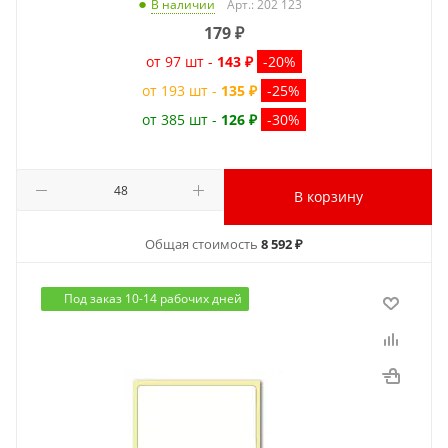
Арт.: 202 123
В наличии
179
₽
от 97 шт -
143 ₽
-20%
от 193 шт -
135 ₽
-25%
от 385 шт -
126 ₽
-30%
В корзину
Общая стоимость
8 592 ₽
Под заказ 10-14 рабочих дней