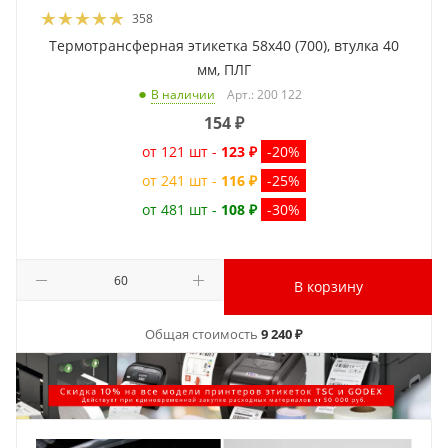
358
Термотрансферная этикетка 58x40 (700), втулка 40
мм, ПЛГ
Арт.: 200 122
В наличии
154
₽
от 121 шт -
123 ₽
-20%
от 241 шт -
116 ₽
-25%
от 481 шт -
108 ₽
-30%
В корзину
Общая стоимость
9 240 ₽