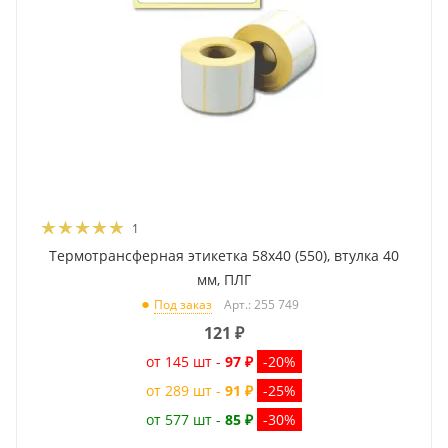
1
Термотрансферная этикетка 58x40 (550), втулка 40
мм, ПЛГ
Арт.: 255 749
Под заказ
121
₽
от 145 шт -
97 ₽
-20%
от 289 шт -
91 ₽
-25%
от 577 шт -
85 ₽
-30%