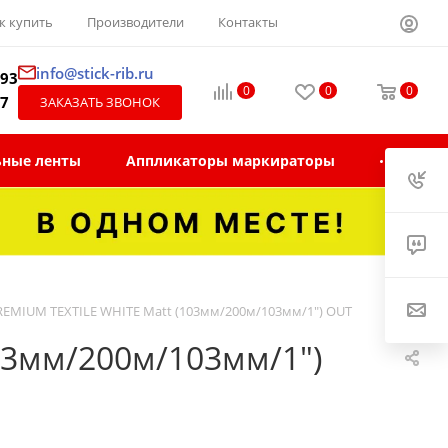
к купить
Производители
Контакты
info@stick-rib.ru
-93
0
0
0
97
ЗАКАЗАТЬ ЗВОНОК
ьные ленты
Аппликаторы маркираторы
REMIUM TEXTILE WHITE Matt (103мм/200м/103мм/1") OUT
03мм/200м/103мм/1")