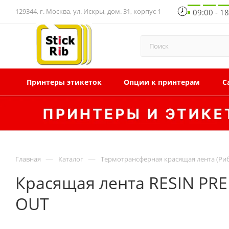
129344, г. Москва, ул. Искры, дом. 31, корпус 1
09:00 - 1
Принтеры этикеток
Опции к принтерам
С
—
—
Главная
Каталог
Термотрансферная красящая лента (Ри
Красящая лента RESIN PRE
OUT