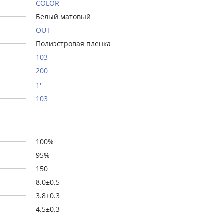
COLOR
Белый матовый
OUT
Полиэстровая пленка
103
200
1''
103
100%
95%
150
8.0±0.5
3.8±0.3
4.5±0.3