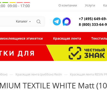
О компании
Услуги
Ка
8:00
09:00 - 17:00
+7 (495) 649-69
Каталог
8 (800) 333-64-
амоклеящиеся этикетки
Красящая лента
Текстил
—
—
ббон)
Красящая лента (риббон) Resin
Красящая лента RESIN P
MIUM TEXTILE WHITE Matt (1