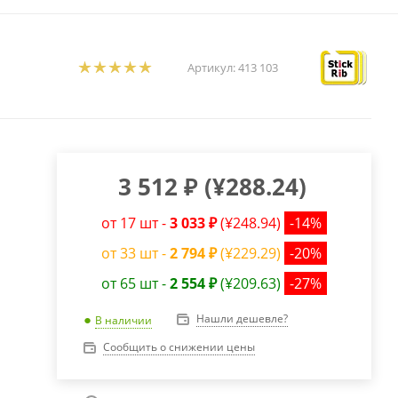
Артикул:
413 103
3 512
₽
(
¥288.24
)
от 17 шт -
3 033 ₽
(¥248.94)
-14%
от 33 шт -
2 794 ₽
(¥229.29)
-20%
от 65 шт -
2 554 ₽
(¥209.63)
-27%
Нашли дешевле?
В наличии
Сообщить о снижении цены