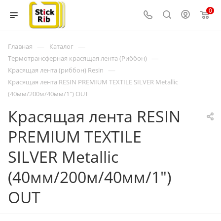
0
—
—
Главная
Каталог
—
Термотрансферная красящая лента (Риббон)
—
Красящая лента (риббон) Resin
Красящая лента RESIN PREMIUM TEXTILE SILVER Metallic
(40мм/200м/40мм/1") OUT
Красящая лента RESIN
PREMIUM TEXTILE
SILVER Metallic
(40мм/200м/40мм/1")
OUT