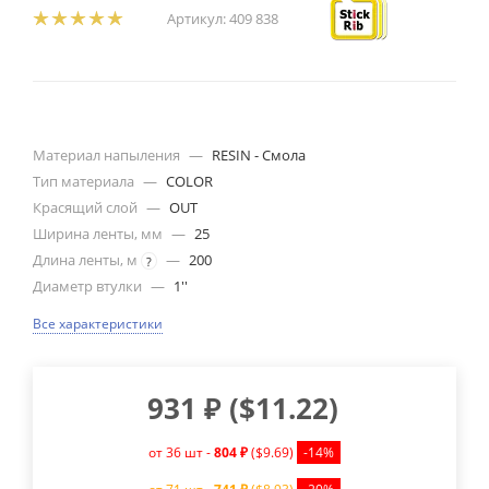
Артикул:
409 838
Материал напыления
—
RESIN - Смола
Тип материала
—
COLOR
Красящий слой
—
OUT
Ширина ленты, мм
—
25
Длина ленты, м
—
200
?
Диаметр втулки
—
1''
Все характеристики
931
₽
(
$11.22
)
от 36 шт -
804 ₽
($9.69)
-14%