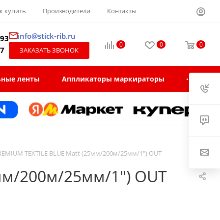
к купить
Производители
Контакты
info@stick-rib.ru
-93
0
0
0
97
ЗАКАЗАТЬ ЗВОНОК
ьные ленты
Аппликаторы маркираторы
REMIUM TEXTILE BLUE Matt (25мм/200м/25мм/1") OUT
мм/200м/25мм/1") OUT