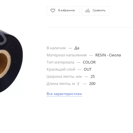
В избранное
Сравнить
В наличии
—
Да
Материал напыления
—
RESIN - Смола
Тип материала
—
COLOR
Красящий слой
—
OUT
Ширина ленты, мм
—
25
Длина ленты, м
—
200
?
Все характеристики