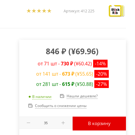
Артикул:
412 225
846
₽
(
¥69.96
)
от 71 шт -
730 ₽
(¥60.42)
-14%
от 141 шт -
673 ₽
(¥55.65)
-20%
от 281 шт -
615 ₽
(¥50.88)
-27%
Нашли дешевле?
В наличии
Сообщить о снижении цены
В корзину