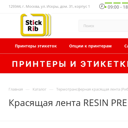
129344, г. Москва, ул. Искры, дом. 31, корпус 1
09:00 - 1
Принтеры этикеток
Опции к принтерам
С
—
—
Главная
Каталог
Термотрансферная красящая лента (Ри
Красящая лента RESIN PRE