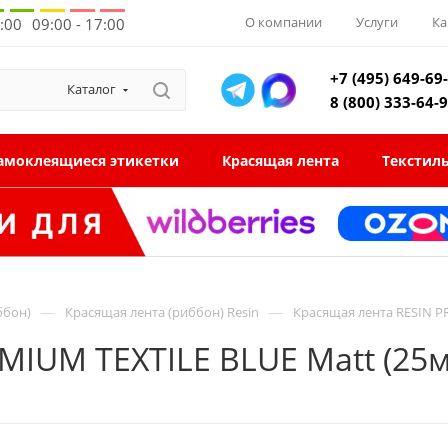
О компании
Услуги
Ка
8:00
09:00 - 17:00
+7 (495) 649-69
Каталог
8 (800) 333-64-
амоклеящиеся этикетки
Красящая лента
Текстил
—
—
ббон)
Красящая лента (риббон) Resin
Красящая лента RESIN P
MIUM TEXTILE BLUE Matt (25