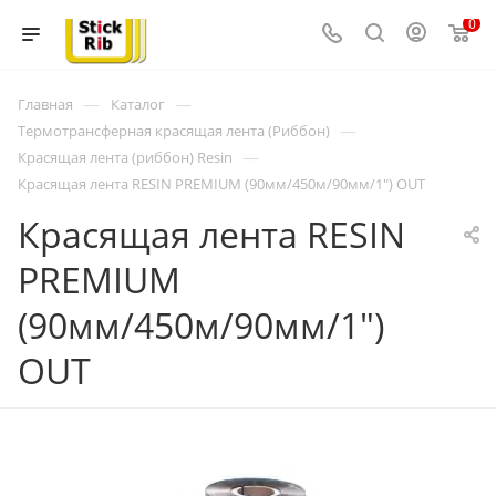
0
—
—
Главная
Каталог
—
Термотрансферная красящая лента (Риббон)
—
Красящая лента (риббон) Resin
Красящая лента RESIN PREMIUM (90мм/450м/90мм/1") OUT
Красящая лента RESIN
PREMIUM
(90мм/450м/90мм/1")
OUT