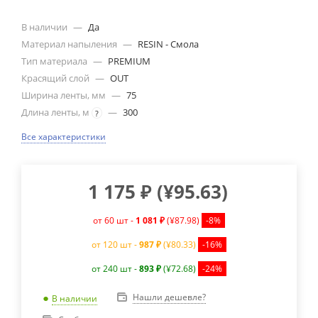
В наличии
—
Да
Материал напыления
—
RESIN - Смола
Тип материала
—
PREMIUM
Красящий слой
—
OUT
Ширина ленты, мм
—
75
Длина ленты, м
—
300
?
Все характеристики
1 175
₽
(
¥95.63
)
от 60 шт -
1 081 ₽
(¥87.98)
-8%
от 120 шт -
987 ₽
(¥80.33)
-16%
от 240 шт -
893 ₽
(¥72.68)
-24%
Нашли дешевле?
В наличии