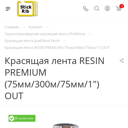
0
—
—
Главная
Каталог
—
Термотрансферная красящая лента (Риббон)
—
Красящая лента (риббон) Resin
Красящая лента RESIN PREMIUM (75мм/300м/75мм/1") OUT
Красящая лента RESIN
PREMIUM
(75мм/300м/75мм/1")
OUT
В наличии