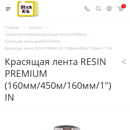
0
—
—
Главная
Каталог
—
Термотрансферная красящая лента (Риббон)
—
Красящая лента (риббон) Resin
Красящая лента RESIN PREMIUM (160мм/450м/160мм/1") IN
Красящая лента RESIN
PREMIUM
(160мм/450м/160мм/1")
IN