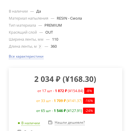
В наличии
—
Да
Материал напыления
—
RESIN - Смола
Тип материала
—
PREMIUM
Красящий слой
—
OUT
Ширина ленты, мм
—
110
Длина ленты, м
—
360
?
Все характеристики
2 034
₽
(
¥168.30
)
от 17 шт -
1 872 ₽
(¥154.84)
-8%
от 33 шт -
1 709 ₽
(¥141.37)
-16%
от 65 шт -
1 546 ₽
(¥127.91)
-24%
Нашли дешевле?
В наличии