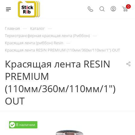
0
—
—
Главная
Каталог
—
Термотрансферная красящая лента (Риббон)
—
Красящая лента (риббон) Resin
Красящая лента RESIN PREMIUM (110мм/360м/110мм/1") OUT
Красящая лента RESIN
PREMIUM
(110мм/360м/110мм/1")
OUT
В наличии