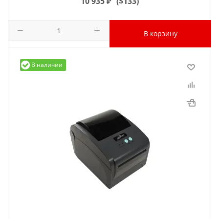
10 935
₽
(
$133
)
В корзину
В наличии