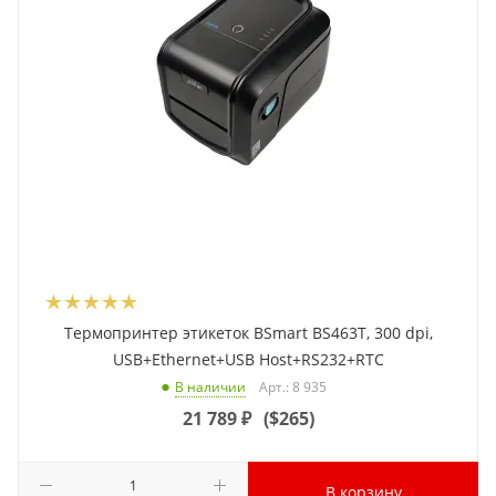
Термопринтер этикеток BSmart BS463T, 300 dpi,
USB+Ethernet+USB Host+RS232+RTC
Арт.: 8 935
В наличии
21 789
₽
(
$265
)
В корзину