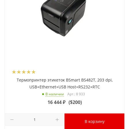
Термопринтер этикеток BSmart BS482T, 203 dpi,
USB+Ethernet+USB Host+RS232+RTC
Арт.: 8 933
В наличии
16 444
₽
(
$200
)
В корзину