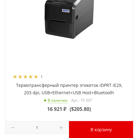
1
Термотрансферный принтер этикеток iDPRT iE2X,
203 dpi, USB+Ethernet+USB Host+Bluetooth
Арт.: 75 507
В наличии
16 921
₽
(
$205.80
)
В корзину