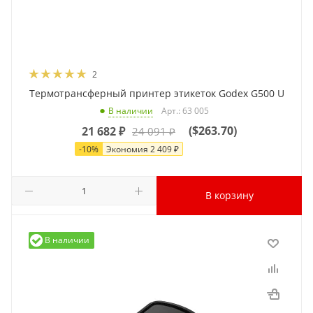
2
Термотрансферный принтер этикеток Godex G500 U
Арт.: 63 005
В наличии
(
$263.70
)
21 682
₽
24 091
₽
-
10
%
Экономия
2 409
₽
В корзину
В наличии