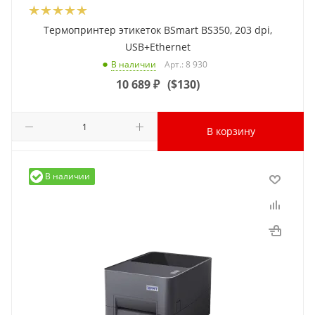
Термопринтер этикеток BSmart BS350, 203 dpi,
USB+Ethernet
Арт.: 8 930
В наличии
10 689
₽
(
$130
)
В корзину
В наличии