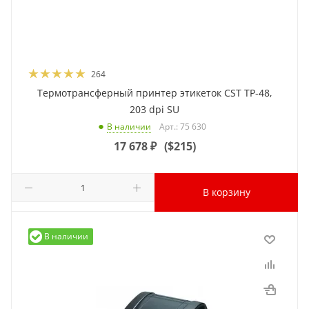
264
Термотрансферный принтер этикеток CST TP-48,
203 dpi SU
Арт.: 75 630
В наличии
17 678
₽
(
$215
)
В корзину
В наличии