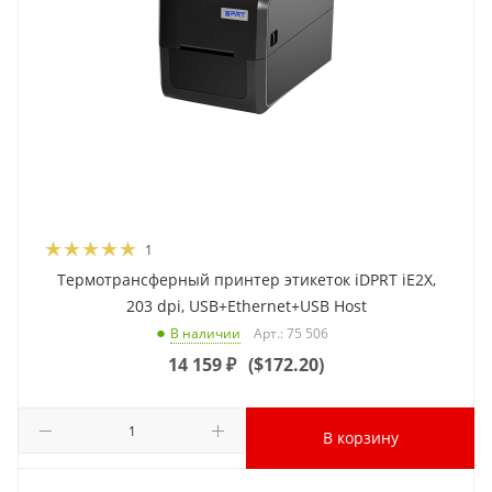
1
Термотрансферный принтер этикеток iDPRT iE2X,
203 dpi, USB+Ethernet+USB Host
Арт.: 75 506
В наличии
14 159
₽
(
$172.20
)
В корзину