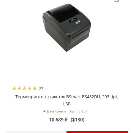
27
Термопринтер этикеток BSmart BS482DU, 203 dpi,
USB
Арт.: 8 934
В наличии
10 689
₽
(
$130
)