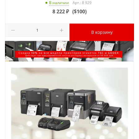
Арт.: 8 929
В наличии
8 222
₽
(
$100
)
В корзину