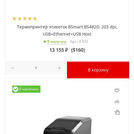
Термопринтер этикеток BSmart BS482D, 203 dpi,
USB+Ethernet+USB Host
Арт.: 8 932
В наличии
13 155
₽
(
$160
)
В корзину
В наличии