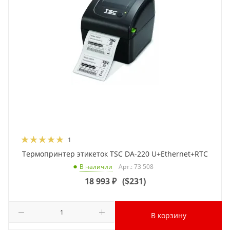
1
Термопринтер этикеток TSC DA-220 U+Ethernet+RTC
Арт.: 73 508
В наличии
18 993
₽
(
$231
)
В корзину