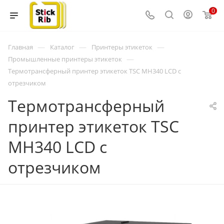
0
—
—
—
Главная
Каталог
Принтеры этикеток
—
Промышленные принтеры этикеток
Термотрансферный принтер этикеток TSC MH340 LCD с
отрезчиком
Термотрансферный
принтер этикеток TSC
MH340 LCD с
отрезчиком