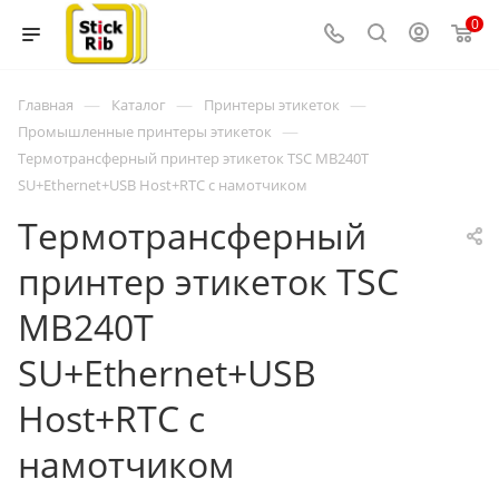
0
—
—
—
Главная
Каталог
Принтеры этикеток
—
Промышленные принтеры этикеток
Термотрансферный принтер этикеток TSC MB240T
SU+Ethernet+USB Host+RTC с намотчиком
Термотрансферный
принтер этикеток TSC
MB240T
SU+Ethernet+USB
Host+RTC с
намотчиком