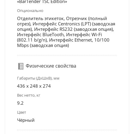
«BarTender TSC Edition»
Опционально
Отделитель этикеток, Отрезчик (полный
отрез), Интерфейс Centronics (LPT) (заводская
опция), Интерфейс RS232 (заводская опция),
Интерфейс BlueTooth, Интерфейс Wi-Fi
(802.11 b/g/n), Интерфейс Ethernet, 10/100
Mbps (заводская опция)
Физические свойства
Габариты (ДхШхВ), мм
436 x 248 x 274
Вес нетто, кг
9.2
Цвет
Чёрный