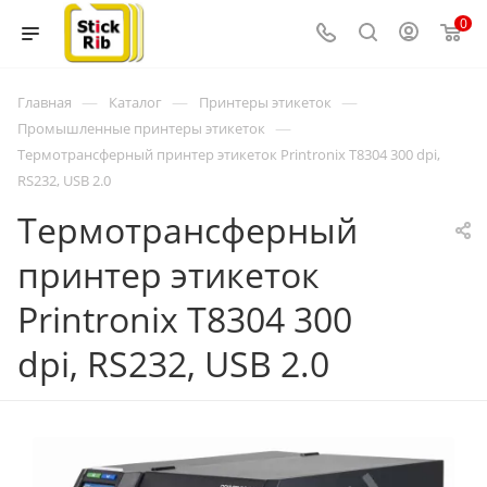
0
—
—
—
Главная
Каталог
Принтеры этикеток
—
Промышленные принтеры этикеток
Термотрансферный принтер этикеток Printronix T8304 300 dpi,
RS232, USB 2.0
Термотрансферный
принтер этикеток
Printronix T8304 300
dpi, RS232, USB 2.0