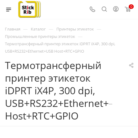
0
—
—
—
Главная
Каталог
Принтеры этикеток
—
Промышленные принтеры этикеток
Термотрансферный принтер этикеток iDPRT iX4P, 300 dpi,
USB+RS232+Ethernet+USB Host+RTC+GPIO
Термотрансферный
принтер этикеток
iDPRT iX4P, 300 dpi,
USB+RS232+Ethernet+USB
Host+RTC+GPIO