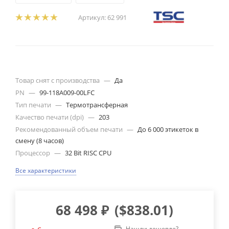
Артикул:
62 991
Товар снят с производства
—
Да
PN
—
99-118A009-00LFC
Тип печати
—
Термотрансферная
Качество печати (dpi)
—
203
Рекомендованный объем печати
—
До 6 000 этикеток в
смену (8 часов)
Процессор
—
32 Bit RISC CPU
Все характеристики
68 498
₽
(
$838.01
)
Нашли дешевле?