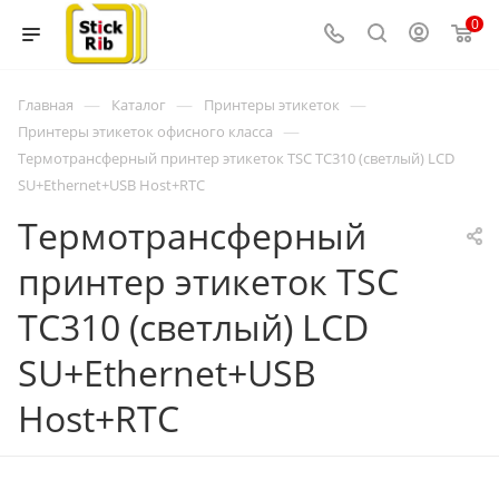
0
—
—
—
Главная
Каталог
Принтеры этикеток
—
Принтеры этикеток офисного класса
Термотрансферный принтер этикеток TSC TC310 (светлый) LCD
SU+Ethernet+USB Host+RTC
Термотрансферный
принтер этикеток TSC
TC310 (светлый) LCD
SU+Ethernet+USB
Host+RTC