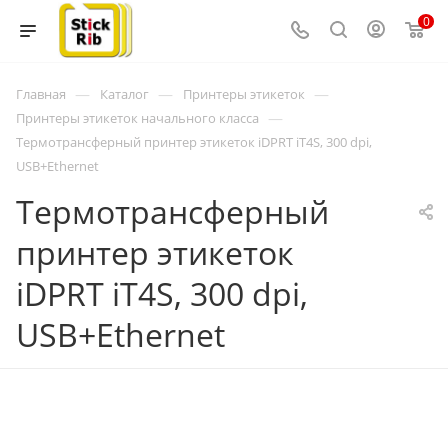
0
—
—
—
Главная
Каталог
Принтеры этикеток
—
Принтеры этикеток начального класса
Термотрансферный принтер этикеток iDPRT iT4S, 300 dpi,
USB+Ethernet
Термотрансферный
принтер этикеток
iDPRT iT4S, 300 dpi,
USB+Ethernet