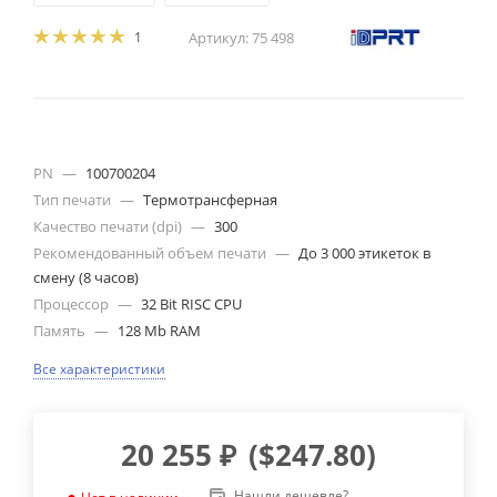
1
Артикул:
75 498
PN
—
100700204
Тип печати
—
Термотрансферная
Качество печати (dpi)
—
300
Рекомендованный объем печати
—
До 3 000 этикеток в
смену (8 часов)
Процессор
—
32 Bit RISC CPU
Память
—
128 Mb RAM
Все характеристики
20 255
₽
(
$247.80
)
Нашли дешевле?