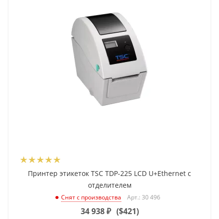
Принтер этикеток TSC TDP-225 LCD U+Ethernet с
отделителем
Арт.: 30 496
Снят с производства
34 938
₽
(
$421
)