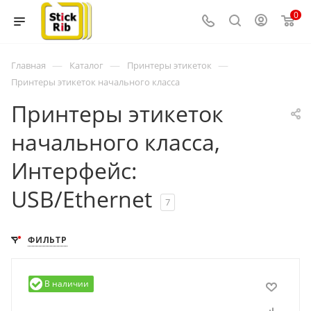
0
—
—
—
Главная
Каталог
Принтеры этикеток
Принтеры этикеток начального класса
Принтеры этикеток
начального класса,
Интерфейс:
USB/Ethernet
7
ФИЛЬТР
В наличии