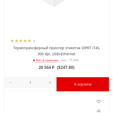
1
Термотрансферный принтер этикеток iDPRT iT4S,
300 dpi, USB+Ethernet
Арт.: 75 498
Нет в наличии
20 564
₽
(
$247.80
)
В корзину