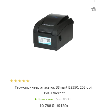
Термопринтер этикеток BSmart BS350, 203 dpi,
USB+Ethernet
Арт.: 8 930
В наличии
10 788
₽
(
$130
)