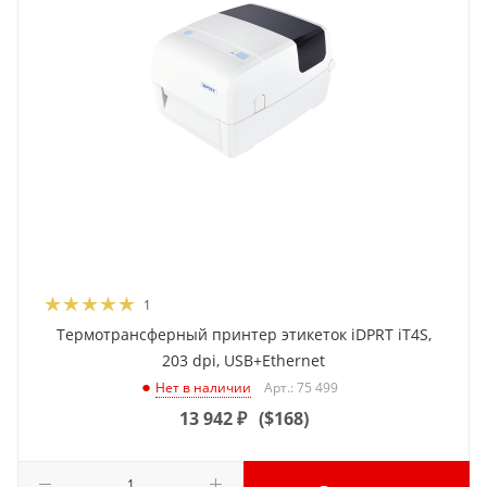
1
Термотрансферный принтер этикеток iDPRT iT4S,
203 dpi, USB+Ethernet
Арт.: 75 499
Нет в наличии
13 942
₽
(
$168
)