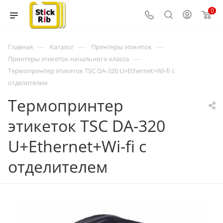
0
—
—
—
Главная
Каталог
Принтеры этикеток
—
Принтеры этикеток начального класса
Термопринтер этикеток TSC DA-320 U+Ethernet+Wi-fi с
отделителем
Термопринтер
этикеток TSC DA-320
U+Ethernet+Wi-fi с
отделителем