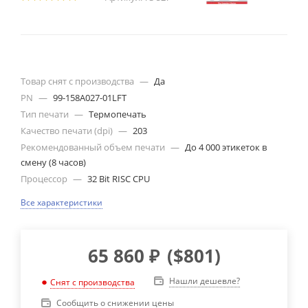
Товар снят с производства
—
Да
PN
—
99-158A027-01LFT
Тип печати
—
Термопечать
Качество печати (dpi)
—
203
Рекомендованный объем печати
—
До 4 000 этикеток в
смену (8 часов)
Процессор
—
32 Bit RISC CPU
Все характеристики
65 860
₽
(
$801
)
Нашли дешевле?
Снят с производства
Сообщить о снижении цены