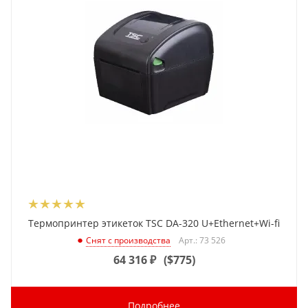
Термопринтер этикеток TSC DA-320 U+Ethernet+Wi-fi
Арт.: 73 526
Снят с производства
64 316
₽
(
$775
)
Подробнее