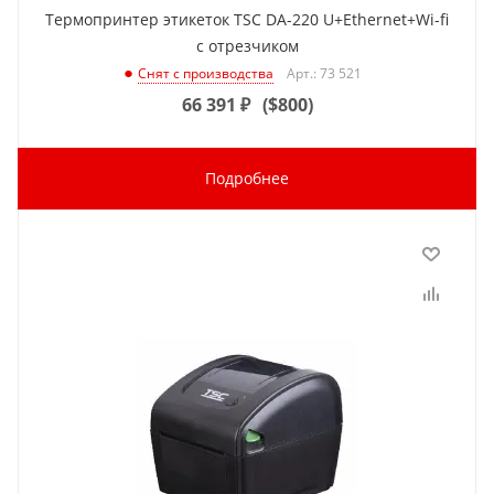
Термопринтер этикеток TSC DA-220 U+Ethernet+Wi-fi
с отрезчиком
Арт.: 73 521
Снят с производства
66 391
₽
(
$800
)
Подробнее