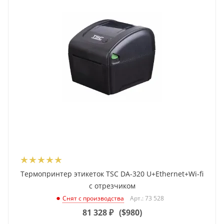
Термопринтер этикеток TSC DA-320 U+Ethernet+Wi-fi
с отрезчиком
Арт.: 73 528
Снят с производства
81 328
₽
(
$980
)