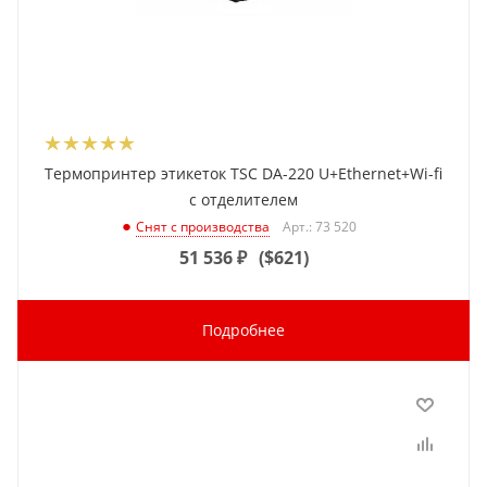
Термопринтер этикеток TSC DA-220 U+Ethernet+Wi-fi
с отделителем
Арт.: 73 520
Снят с производства
51 536
₽
(
$621
)
Подробнее