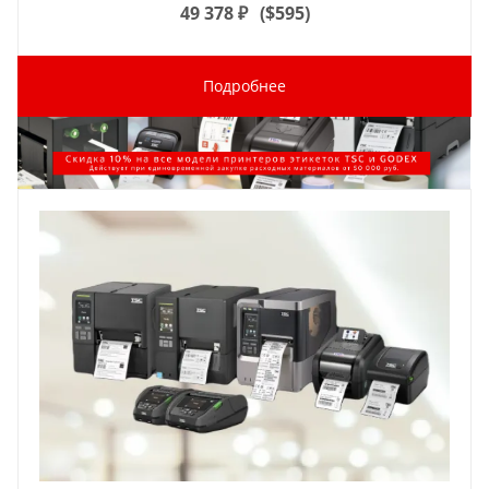
49 378
₽
(
$595
)
Подробнее