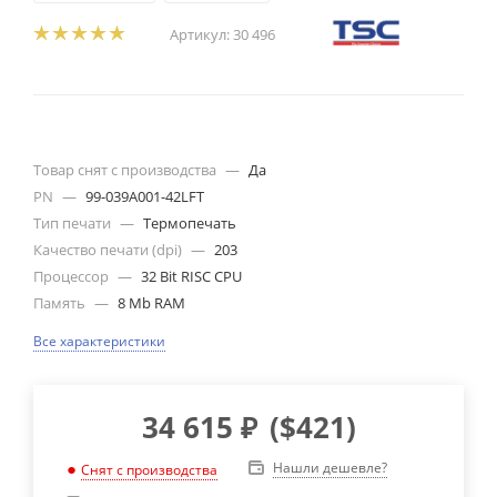
Артикул:
30 496
Товар снят с производства
—
Да
PN
—
99-039A001-42LFT
Тип печати
—
Термопечать
Качество печати (dpi)
—
203
Процессор
—
32 Bit RISC CPU
Память
—
8 Mb RAM
Все характеристики
34 615
₽
(
$421
)
Нашли дешевле?
Снят с производства