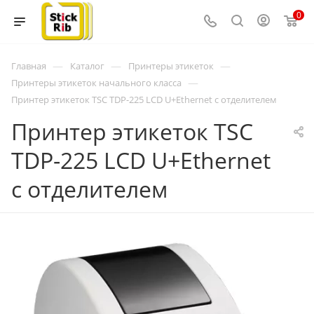
0
—
—
—
Главная
Каталог
Принтеры этикеток
—
Принтеры этикеток начального класса
Принтер этикеток TSC TDP-225 LCD U+Ethernet с отделителем
Принтер этикеток TSC
TDP-225 LCD U+Ethernet
с отделителем