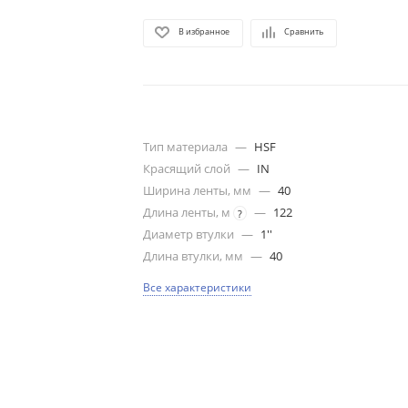
В избранное
Сравнить
Тип материала
—
HSF
Красящий слой
—
IN
Ширина ленты, мм
—
40
Длина ленты, м
—
122
?
Диаметр втулки
—
1''
Длина втулки, мм
—
40
Все характеристики