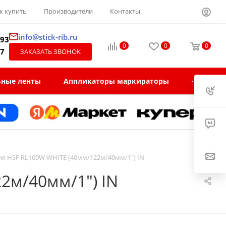
к купить
Производители
Контакты
info@stick-rib.ru
-93
0
0
0
97
ЗАКАЗАТЬ ЗВОНОК
ьные ленты
Аппликаторы маркираторы
ия HSF RL109W WHITE (40мм/122м/40мм/1") IN
2м/40мм/1") IN