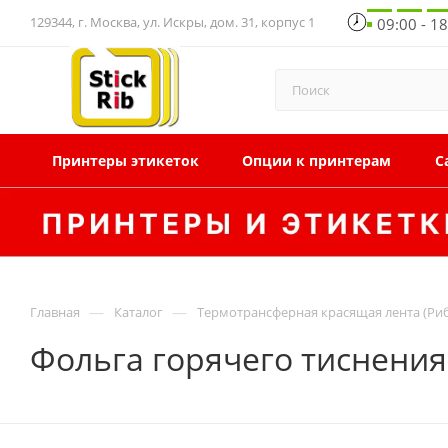
129344, г. Москва, ул. Искры, дом. 31, корпус 1
09:00 - 1
Принтеры этикеток
Опции к принтерам
С
—
—
Главная
Каталог
Термотрансферная красящая лента (Ри
Фольга горячего тиснения