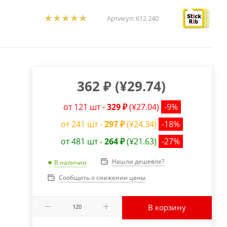
Артикул:
612 240
362
₽
(
¥29.74
)
от 121 шт -
329 ₽
(¥27.04)
-9%
от 241 шт -
297 ₽
(¥24.34)
-18%
от 481 шт -
264 ₽
(¥21.63)
-27%
Нашли дешевле?
В наличии
Сообщить о снижении цены
В корзину