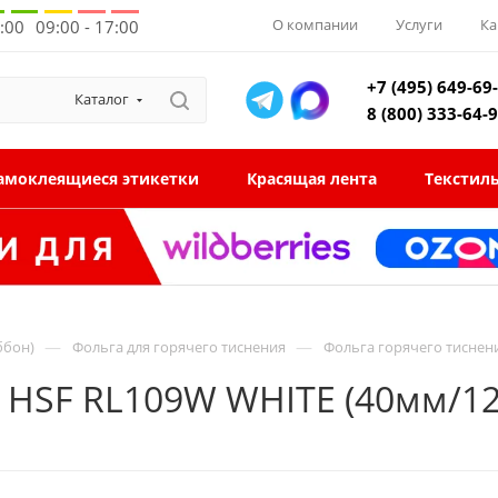
О компании
Услуги
Ка
8:00
09:00 - 17:00
+7 (495) 649-69
Каталог
8 (800) 333-64-
амоклеящиеся этикетки
Красящая лента
Текстил
—
—
ббон)
Фольга для горячего тиснения
Фольга горячего тиснен
 HSF RL109W WHITE (40мм/12