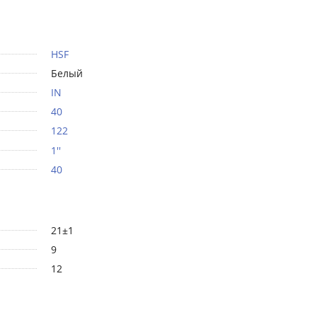
HSF
Белый
IN
40
122
1''
40
21±1
9
12