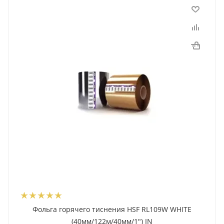
Фольга горячего тиснения HSF RL109W WHITE
(40мм/122м/40мм/1") IN