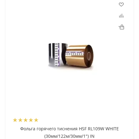
Фольга горячего тиснения HSF RL109W WHITE
(30мм/122м/30мм/1") IN