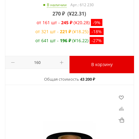
Арт.: 612 230
В наличии
270
₽
(
¥22.31
)
от 161 шт -
245 ₽
(¥20.28)
-9%
от 321 шт -
221 ₽
(¥18.25)
-18%
от 641 шт -
196 ₽
(¥16.22)
-27%
В корзину
Общая стоимость
43 200 ₽