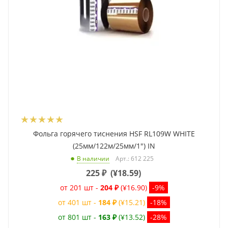
Фольга горячего тиснения HSF RL109W WHITE
(25мм/122м/25мм/1") IN
Арт.: 612 225
В наличии
225
₽
(
¥18.59
)
от 201 шт -
204 ₽
(¥16.90)
-9%
от 401 шт -
184 ₽
(¥15.21)
-18%
от 801 шт -
163 ₽
(¥13.52)
-28%