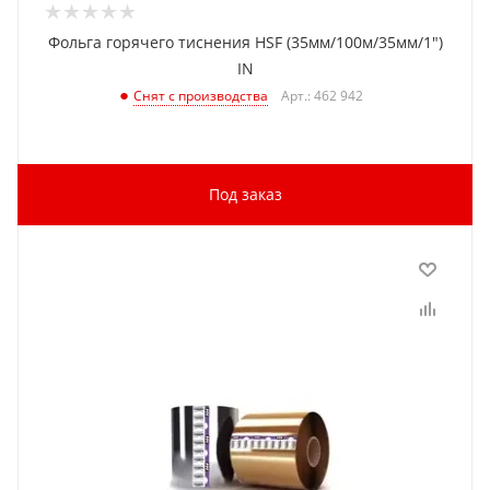
Фольга горячего тиснения HSF (35мм/100м/35мм/1")
IN
Арт.: 462 942
Снят с производства
Под заказ