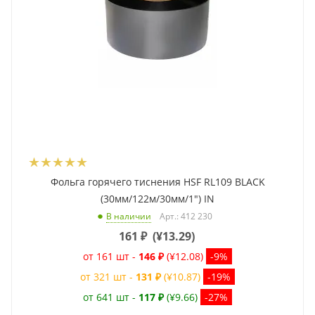
Фольга горячего тиснения HSF RL109 BLACK
(30мм/122м/30мм/1") IN
Арт.: 412 230
В наличии
161
₽
(
¥13.29
)
от 161 шт -
146 ₽
(¥12.08)
-9%
от 321 шт -
131 ₽
(¥10.87)
-19%
от 641 шт -
117 ₽
(¥9.66)
-27%