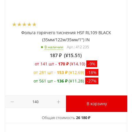
Фольга горячего тиснения HSF RL109 BLACK
(35мм/122м/35мм/1") IN
Арт.: 412 235
В наличии
187
₽
(
¥15.51
)
от 141 шт -
170 ₽
(¥14.10)
-9%
от 281 шт -
153 ₽
(¥12.69)
-18%
от 561 шт -
136 ₽
(¥11.28)
-27%
В корзину
Общая стоимость
26 180 ₽