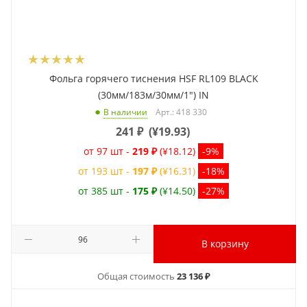
Фольга горячего тиснения HSF RL109 BLACK
(30мм/183м/30мм/1") IN
Арт.: 418 330
В наличии
241
₽
(
¥19.93
)
от 97 шт -
219 ₽
(¥18.12)
-9%
от 193 шт -
197 ₽
(¥16.31)
-18%
от 385 шт -
175 ₽
(¥14.50)
-27%
В корзину
Общая стоимость
23 136 ₽