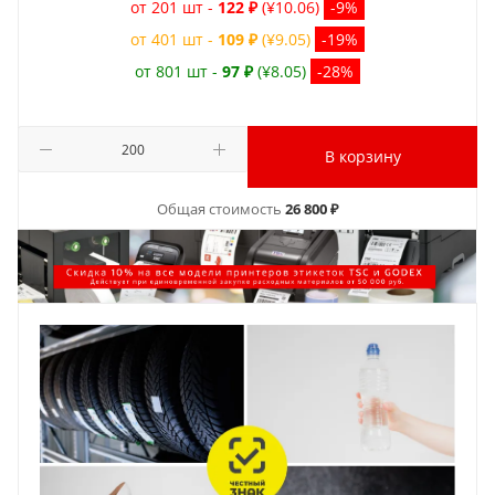
от 201 шт -
122 ₽
(¥10.06)
-9%
от 401 шт -
109 ₽
(¥9.05)
-19%
от 801 шт -
97 ₽
(¥8.05)
-28%
В корзину
Общая стоимость
26 800 ₽