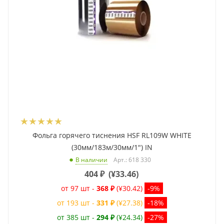
Фольга горячего тиснения HSF RL109W WHITE
(30мм/183м/30мм/1") IN
Арт.: 618 330
В наличии
404
₽
(
¥33.46
)
от 97 шт -
368 ₽
(¥30.42)
-9%
от 193 шт -
331 ₽
(¥27.38)
-18%
от 385 шт -
294 ₽
(¥24.34)
-27%