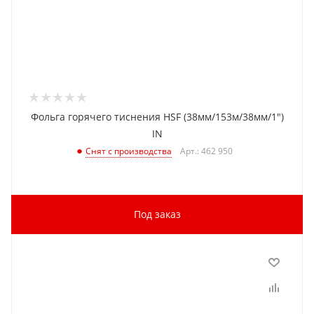
Фольга горячего тиснения HSF (38мм/153м/38мм/1")
IN
Арт.: 462 950
Снят с производства
Под заказ