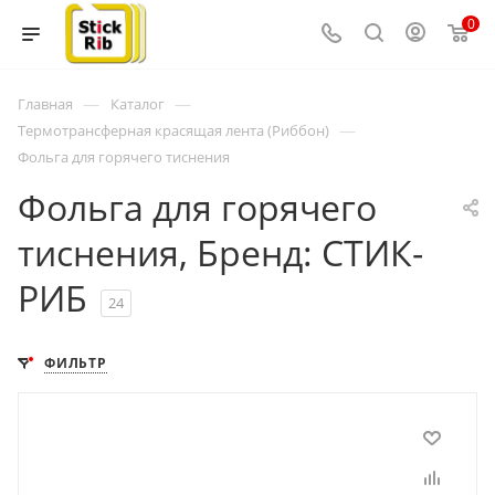
0
—
—
Главная
Каталог
—
Термотрансферная красящая лента (Риббон)
Фольга для горячего тиснения
Фольга для горячего
тиснения, Бренд: СТИК-
РИБ
24
ФИЛЬТР