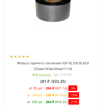
Фольга горячего тиснения HSF RL109 BLACK
(35мм/183м/35мм/1") IN
Арт.: 418 335
В наличии
281
₽
(
¥23.25
)
от 85 шт -
256 ₽
(¥21.14)
-9%
от 169 шт -
230 ₽
(¥19.03)
-18%
от 339 шт -
204 ₽
(¥16.91)
-27%