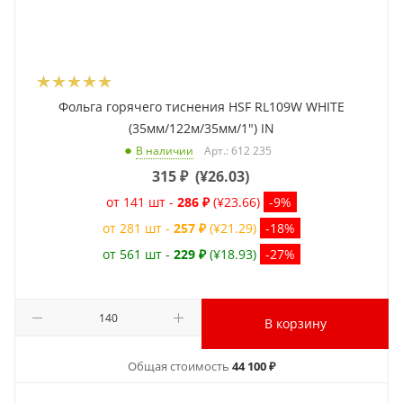
Фольга горячего тиснения HSF RL109W WHITE
(35мм/122м/35мм/1") IN
Арт.: 612 235
В наличии
315
₽
(
¥26.03
)
от 141 шт -
286 ₽
(¥23.66)
-9%
от 281 шт -
257 ₽
(¥21.29)
-18%
от 561 шт -
229 ₽
(¥18.93)
-27%
В корзину
Общая стоимость
44 100 ₽