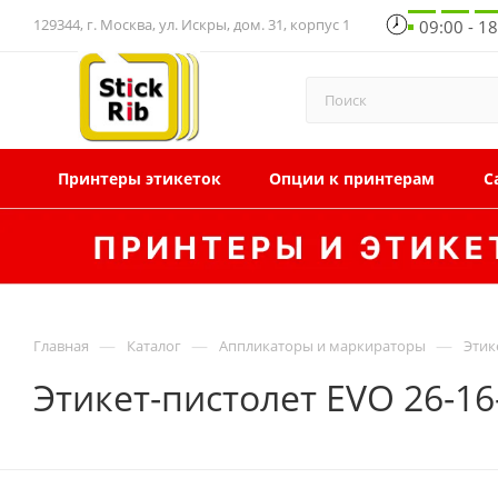
129344, г. Москва, ул. Искры, дом. 31, корпус 1
09:00 - 1
Принтеры этикеток
Опции к принтерам
С
—
—
—
Главная
Каталог
Аппликаторы и маркираторы
Этик
Этикет-пистолет EVO 26-16