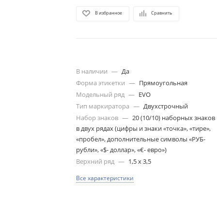
В избранное
Сравнить
В наличии
—
Да
Форма этикетки
—
Прямоугольная
Модельный ряд
—
EVO
Тип маркиратора
—
Двухстрочный
Набор знаков
—
20 (10/10) наборных знаков
в двух рядах (цифры и знаки «точка», «тире»,
«пробел», дополнительные символы «РУБ-
рубли», «$- доллар», «€- евро»)
Верхний ряд
—
1,5 х 3,5
Все характеристики