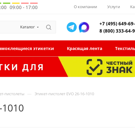
О компании
Услуги
Ка
8:00
09:00 - 17:00
+7 (495) 649-69
Каталог
8 (800) 333-64-
амоклеящиеся этикетки
Красящая лента
Текстил
—
ет-пистолеты
Этикет-пистолет EVO 26-16-1010
-1010