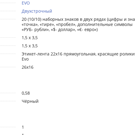
EVO
Двухстрочный
20 (10/10) наборных знаков в двух рядах (цифры и зн
«точка», «тире», «пробел», дополнительные символы
«РУБ- рубли», «$- доллар», «€- евро»)
1,5 х 3,5
1,5 х 3,5
Этикет-лента 22х16 прямоугольная, красящие ролики
Evo
26x16
0,58
Чёрный
1