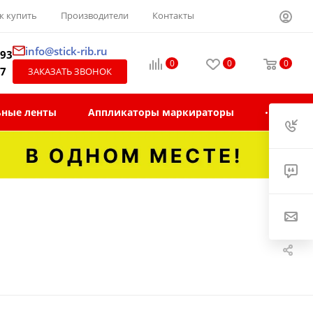
к купить
Производители
Контакты
info@stick-rib.ru
-93
0
0
0
97
ЗАКАЗАТЬ ЗВОНОК
ьные ленты
Аппликаторы маркираторы