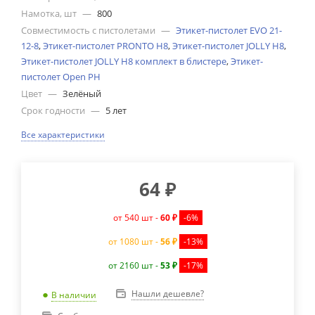
Намотка, шт
—
800
Совместимость с пистолетами
—
Этикет-пистолет EVO 21-
12-8
,
Этикет-пистолет PRONTO H8
,
Этикет-пистолет JOLLY H8
,
Этикет-пистолет JOLLY H8 комплект в блистере
,
Этикет-
пистолет Open PH
Цвет
—
Зелёный
Срок годности
—
5 лет
Все характеристики
64
₽
от 540 шт -
60 ₽
-6%
от 1080 шт -
56 ₽
-13%
от 2160 шт -
53 ₽
-17%
Нашли дешевле?
В наличии