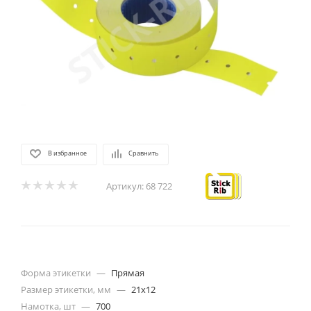
В избранное
Сравнить
Артикул:
68 722
Форма этикетки
—
Прямая
Размер этикетки, мм
—
21х12
Намотка, шт
—
700