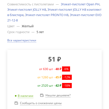
Совместимость с пистолетами
—
Этикет-пистолет Open PH
,
Этикет-пистолет JOLLY H8
,
Этикет-пистолет JOLLY H8 комплект
в блистере
,
Этикет-пистолет PRONTO H8
,
Этикет-пистолет EVO
21-12-8
Цвет
—
Жёлтый
Срок годности
—
5 лет
Все характеристики
51
₽
от 630 шт -
48 ₽
-6%
от 1260 шт -
45 ₽
-12%
от 2520 шт -
42 ₽
-18%
Нашли дешевле?
В наличии
Сообщить о снижении цены