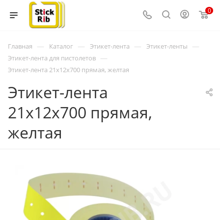
0
—
—
—
—
Главная
Каталог
Этикет-лента
Этикет-ленты
—
Этикет-лента для пистолетов
Этикет-лента 21x12x700 прямая, желтая
Этикет-лента
21x12x700 прямая,
желтая