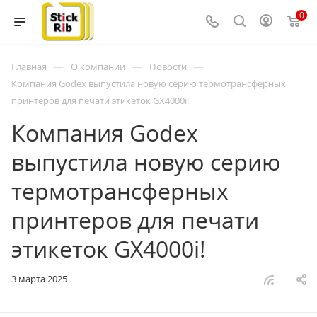
0
—
—
—
Главная
О компании
Новости
Компания Godex выпустила новую серию термотрансферных
принтеров для печати этикеток GX4000i!
Компания Godex
выпустила новую серию
термотрансферных
принтеров для печати
этикеток GX4000i!
3 марта 2025