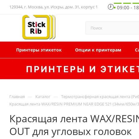
129344, г. Москва, ул. Искры, дом. 31, корпус 1
09:00 - 1
Принтеры этикеток
Опции к принтерам
С
—
—
Главная
Каталог
Термотрансферная красящая лента (Ри
Красящая лента WAX/RESIN PREMIUM NEAR EDGE 521 (34мм/650м/3
Красящая лента WAX/RESI
OUT для угловых головок