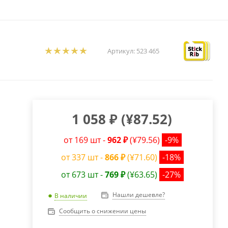
Артикул:
523 465
1 058
₽
(
¥87.52
)
от 169 шт -
962 ₽
(¥79.56)
-9%
от 337 шт -
866 ₽
(¥71.60)
-18%
от 673 шт -
769 ₽
(¥63.65)
-27%
Нашли дешевле?
В наличии
Сообщить о снижении цены