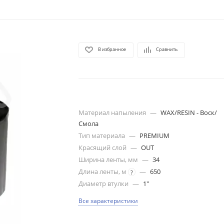
В избранное
Сравнить
Материал напыления
—
WAX/RESIN - Воск/
Смола
Тип материала
—
PREMIUM
Красящий слой
—
OUT
Ширина ленты, мм
—
34
Длина ленты, м
—
650
?
Диаметр втулки
—
1''
Все характеристики