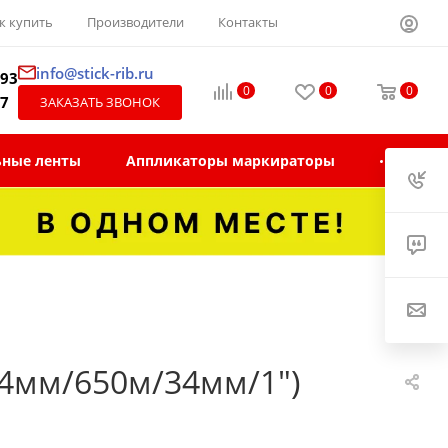
к купить
Производители
Контакты
info@stick-rib.ru
-93
0
0
0
97
ЗАКАЗАТЬ ЗВОНОК
ьные ленты
Аппликаторы маркираторы
4мм/650м/34мм/1")