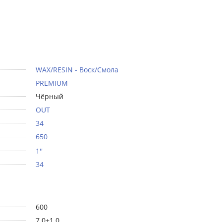
WAX/RESIN - Воск/Смола
PREMIUM
Чёрный
OUT
34
650
1''
34
600
7.0±1.0