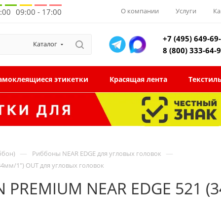
О компании
Услуги
Ка
8:00
09:00 - 17:00
+7 (495) 649-69
Каталог
8 (800) 333-64-
амоклеящиеся этикетки
Красящая лента
Текстил
—
—
ббон)
Риббоны NEAR EDGE для угловых головок
4мм/1") OUT для угловых головок
N PREMIUM NEAR EDGE 521 (3