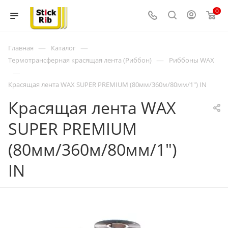
0
—
—
Главная
Каталог
—
Термотрансферная красящая лента (Риббон)
Риббоны WAX
—
Красящая лента WAX SUPER PREMIUM (80мм/360м/80мм/1") IN
Красящая лента WAX
SUPER PREMIUM
(80мм/360м/80мм/1")
IN