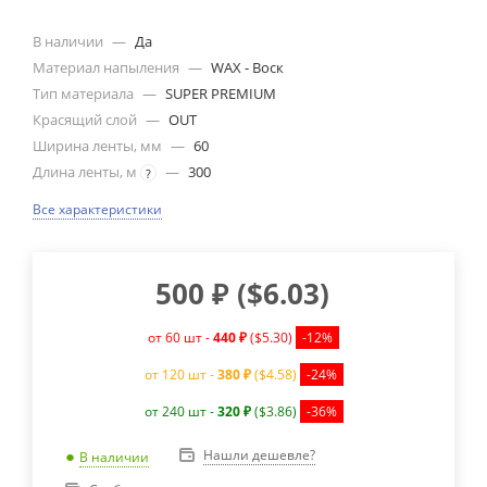
В наличии
—
Да
Материал напыления
—
WAX - Воск
Тип материала
—
SUPER PREMIUM
Красящий слой
—
OUT
Ширина ленты, мм
—
60
Длина ленты, м
—
300
?
Все характеристики
500
₽
(
$6.03
)
от 60 шт -
440 ₽
($5.30)
-12%
от 120 шт -
380 ₽
($4.58)
-24%
от 240 шт -
320 ₽
($3.86)
-36%
Нашли дешевле?
В наличии