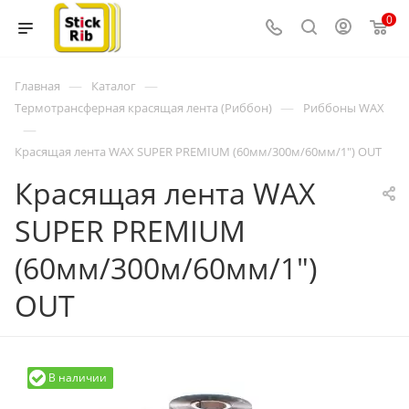
0
—
—
Главная
Каталог
—
Термотрансферная красящая лента (Риббон)
Риббоны WAX
—
Красящая лента WAX SUPER PREMIUM (60мм/300м/60мм/1") OUT
Красящая лента WAX
SUPER PREMIUM
(60мм/300м/60мм/1")
OUT
В наличии