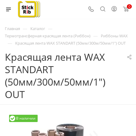
0
—
—
Главная
Каталог
—
Термотрансферная красящая лента (Риббон)
Риббоны WAX
—
Красящая лента WAX STANDART (50мм/300м/50мм/1") OUT
Красящая лента WAX
STANDART
(50мм/300м/50мм/1")
OUT
В наличии