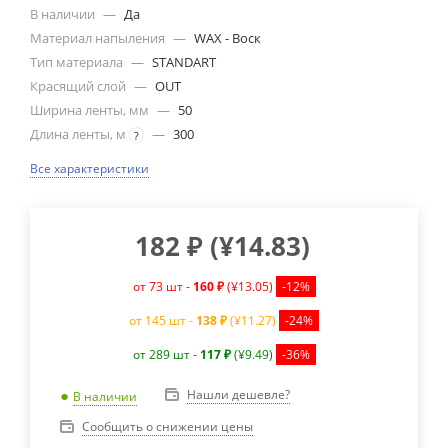
В наличии
—
Да
Материал напыления
—
WAX - Воск
Тип материала
—
STANDART
Красящий слой
—
OUT
Ширина ленты, мм
—
50
Длина ленты, м
—
300
?
Все характеристики
182
₽
(
¥14.83
)
от 73 шт -
160 ₽
(¥13.05)
-12%
от 145 шт -
138 ₽
(¥11.27)
-24%
от 289 шт -
117 ₽
(¥9.49)
-36%
Нашли дешевле?
В наличии
Сообщить о снижении цены