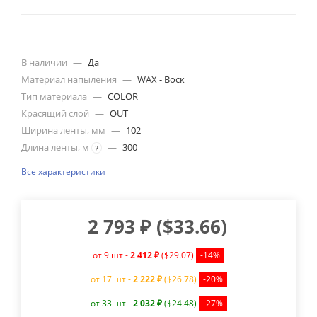
В наличии
—
Да
Материал напыления
—
WAX - Воск
Тип материала
—
COLOR
Красящий слой
—
OUT
Ширина ленты, мм
—
102
Длина ленты, м
—
300
?
Все характеристики
2 793
₽
(
$33.66
)
от 9 шт -
2 412 ₽
($29.07)
-14%
от 17 шт -
2 222 ₽
($26.78)
-20%
от 33 шт -
2 032 ₽
($24.48)
-27%