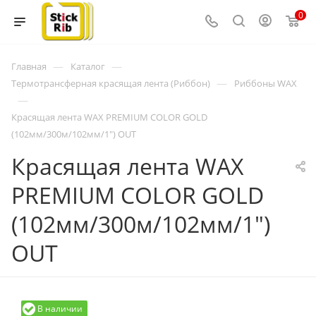
0
—
—
Главная
Каталог
—
Термотрансферная красящая лента (Риббон)
Риббоны WAX
—
Красящая лента WAX PREMIUM COLOR GOLD
(102мм/300м/102мм/1") OUT
Красящая лента WAX
PREMIUM COLOR GOLD
(102мм/300м/102мм/1")
OUT
В наличии