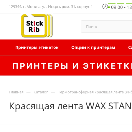
129344, г. Москва, ул. Искры, дом. 31, корпус 1
09:00 - 1
Принтеры этикеток
Опции к принтерам
С
—
—
Главная
Каталог
Термотрансферная красящая лента (Ри
Красящая лента WAX STAN