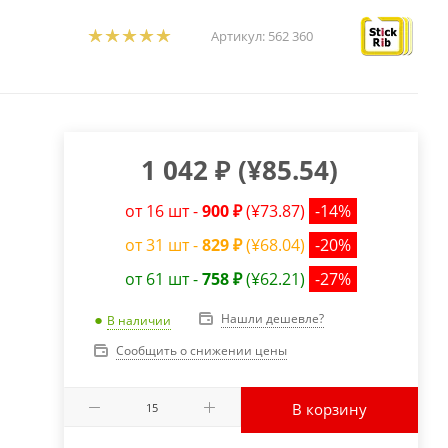
Артикул:
562 360
1 042
₽
(
¥85.54
)
от 16 шт -
900 ₽
(¥73.87)
-14%
от 31 шт -
829 ₽
(¥68.04)
-20%
от 61 шт -
758 ₽
(¥62.21)
-27%
Нашли дешевле?
В наличии
Сообщить о снижении цены
В корзину