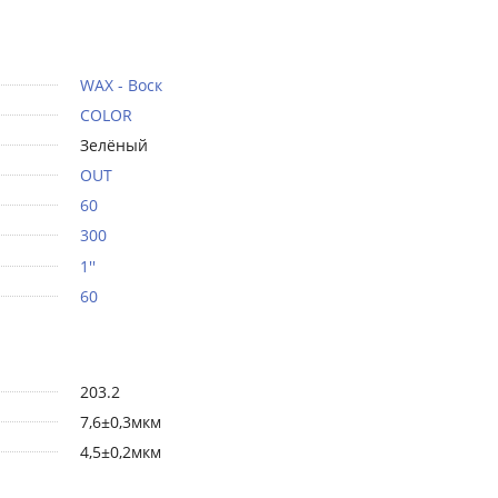
WAX - Воск
COLOR
Зелёный
OUT
60
300
1''
60
203.2
7,6±0,3мкм
4,5±0,2мкм