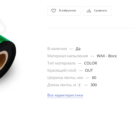
В избранное
Сравнить
В наличии
—
Да
Материал напыления
—
WAX - Воск
Тип материала
—
COLOR
Красящий слой
—
OUT
Ширина ленты, мм
—
60
Длина ленты, м
—
300
?
Все характеристики