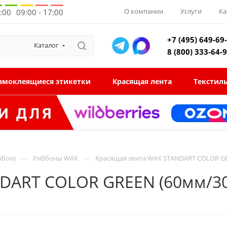
О компании
Услуги
Ка
8:00
09:00 - 17:00
+7 (495) 649-69
Каталог
8 (800) 333-64-
амоклеящиеся этикетки
Красящая лента
Текстил
—
—
ббон)
Риббоны WAX
Красящая лента WAX STANDART COLOR GR
DART COLOR GREEN (60мм/3