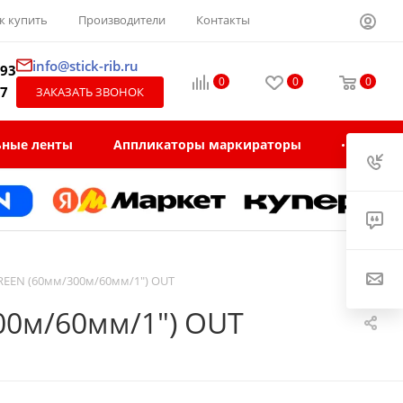
к купить
Производители
Контакты
info@stick-rib.ru
-93
0
0
0
97
ЗАКАЗАТЬ ЗВОНОК
ьные ленты
Аппликаторы маркираторы
EEN (60мм/300м/60мм/1") OUT
00м/60мм/1") OUT