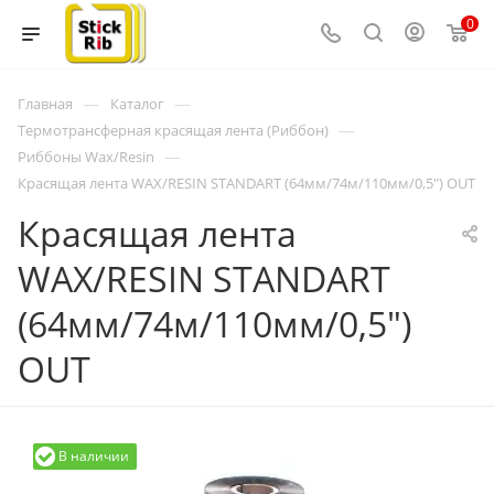
0
—
—
Главная
Каталог
—
Термотрансферная красящая лента (Риббон)
—
Риббоны Wax/Resin
Красящая лента WAX/RESIN STANDART (64мм/74м/110мм/0,5") OUT
Красящая лента
WAX/RESIN STANDART
(64мм/74м/110мм/0,5")
OUT
В наличии