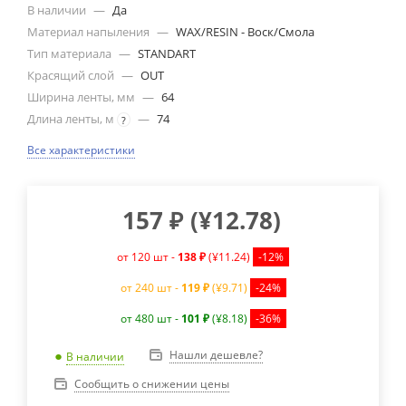
В наличии
—
Да
Материал напыления
—
WAX/RESIN - Воск/Смола
Тип материала
—
STANDART
Красящий слой
—
OUT
Ширина ленты, мм
—
64
Длина ленты, м
—
74
?
Все характеристики
157
₽
(
¥12.78
)
от 120 шт -
138 ₽
(¥11.24)
-12%
от 240 шт -
119 ₽
(¥9.71)
-24%
от 480 шт -
101 ₽
(¥8.18)
-36%
Нашли дешевле?
В наличии
Сообщить о снижении цены