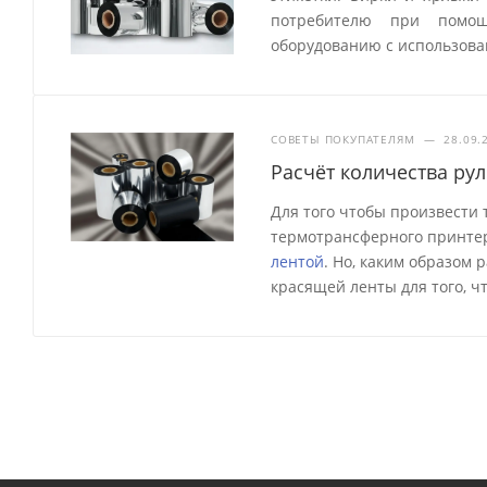
потребителю при помощ
оборудованию с использова
СОВЕТЫ ПОКУПАТЕЛЯМ
—
28.09.
Расчёт количества ру
Для того чтобы произвести
термотрансферного принтер
лентой
. Но, каким образом
красящей ленты для того, ч