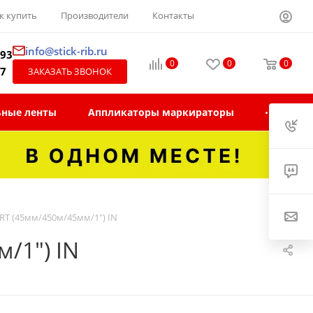
к купить
Производители
Контакты
info@stick-rib.ru
-93
0
0
0
97
ЗАКАЗАТЬ ЗВОНОК
ьные ленты
Аппликаторы маркираторы
T (45мм/450м/45мм/1") IN
/1") IN