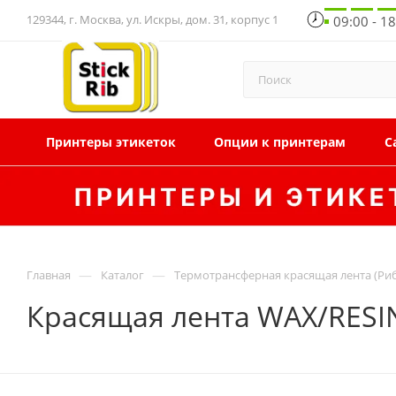
129344, г. Москва, ул. Искры, дом. 31, корпус 1
09:00 - 1
Принтеры этикеток
Опции к принтерам
С
—
—
Главная
Каталог
Термотрансферная красящая лента (Ри
Красящая лента WAX/RESI