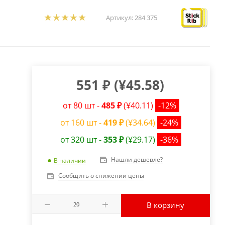
Артикул:
284 375
551
₽
(
¥45.58
)
от 80 шт -
485 ₽
(¥40.11)
-12%
от 160 шт -
419 ₽
(¥34.64)
-24%
от 320 шт -
353 ₽
(¥29.17)
-36%
Нашли дешевле?
В наличии
Сообщить о снижении цены
В корзину