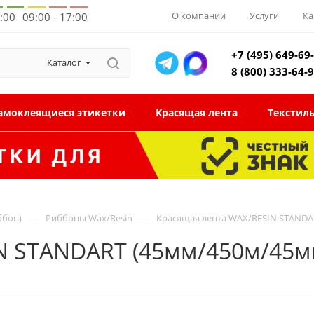
О компании
Услуги
Ка
8:00
09:00 - 17:00
+7 (495) 649-69
Каталог
8 (800) 333-64-
амоклеящиеся этикетки
Красящая лента
Текстил
—
—
ббон)
Риббоны Wax/Resin
Красящая лента WAX/RESIN STANDAR
N STANDART (45мм/450м/45мм