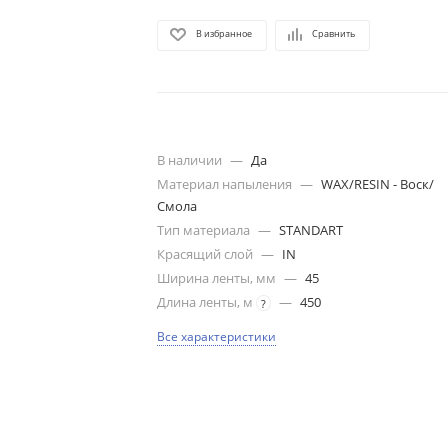
В избранное
Сравнить
В наличии
—
Да
Материал напыления
—
WAX/RESIN - Воск/
Смола
Тип материала
—
STANDART
Красящий слой
—
IN
Ширина ленты, мм
—
45
Длина ленты, м
—
450
?
Все характеристики