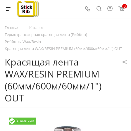
0
—
—
Главная
Каталог
—
Термотрансферная красящая лента (Риббон)
—
Риббоны Wax/Resin
Красящая лента WAX/RESIN PREMIUM (60мм/600м/60мм/1") OUT
Красящая лента
WAX/RESIN PREMIUM
(60мм/600м/60мм/1")
OUT
В наличии