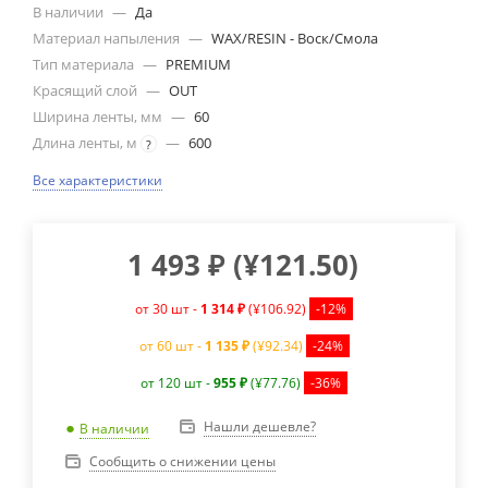
В наличии
—
Да
Материал напыления
—
WAX/RESIN - Воск/Смола
Тип материала
—
PREMIUM
Красящий слой
—
OUT
Ширина ленты, мм
—
60
Длина ленты, м
—
600
?
Все характеристики
1 493
₽
(
¥121.50
)
от 30 шт -
1 314 ₽
(¥106.92)
-12%
от 60 шт -
1 135 ₽
(¥92.34)
-24%
от 120 шт -
955 ₽
(¥77.76)
-36%
Нашли дешевле?
В наличии
Сообщить о снижении цены