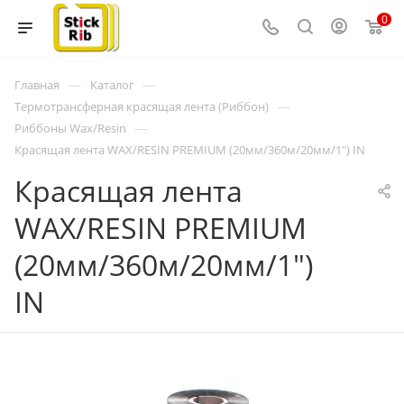
0
—
—
Главная
Каталог
—
Термотрансферная красящая лента (Риббон)
—
Риббоны Wax/Resin
Красящая лента WAX/RESIN PREMIUM (20мм/360м/20мм/1") IN
Красящая лента
WAX/RESIN PREMIUM
(20мм/360м/20мм/1")
IN