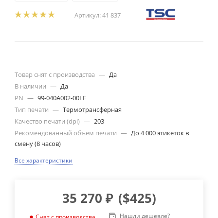
Артикул:
41 837
Товар снят с производства
—
Да
В наличии
—
Да
PN
—
99-040A002-00LF
Тип печати
—
Термотрансферная
Качество печати (dpi)
—
203
Рекомендованный объем печати
—
До 4 000 этикеток в
смену (8 часов)
Все характеристики
35 270
₽
(
$425
)
Нашли дешевле?
Снят с производства