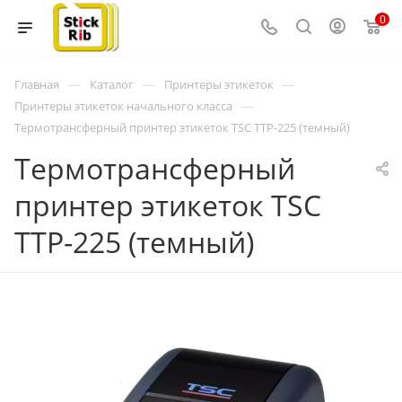
0
—
—
—
Главная
Каталог
Принтеры этикеток
—
Принтеры этикеток начального класса
Термотрансферный принтер этикеток TSC TTP-225 (темный)
Термотрансферный
принтер этикеток TSC
TTP-225 (темный)