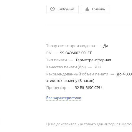
В избранное
Сравнить
Товар снят с производства
—
Да
PN
—
99-040A002-00LFT
Тип печати
—
Термотрансферная
Качество печати (dpi)
—
203
Рекомендованный объем печати
—
До 4 000
этикеток в смену (8 часов)
Процессор
—
32 Bit RISC CPU
Все характеристики
Цена действительна только для интернет-магаз