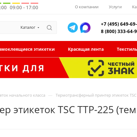
О компании
Услуги
Ка
8:00
09:00 - 17:00
+7 (495) 649-69
Каталог
8 (800) 333-64-
амоклеящиеся этикетки
Красящая лента
Текстил
—
еток начального класса
Термотрансферный принтер этикеток TSC 
 этикеток TSC TTP-225 (тем