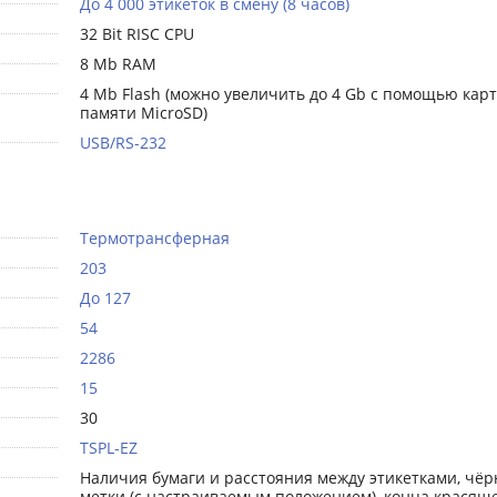
До 4 000 этикеток в смену (8 часов)
32 Bit RISC CPU
8 Mb RAM
4 Mb Flash (можно увеличить до 4 Gb с помощью карт
памяти MicroSD)
USB/RS-232
Термотрансферная
203
До 127
54
2286
15
30
TSPL-EZ
Наличия бумаги и расстояния между этикетками, чёр
метки (с настраиваемым положением), конца красящ