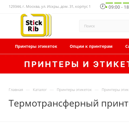
129344, г. Москва, ул. Искры, дом. 31, корпус 1
09:00 - 1
Принтеры этикеток
Опции к принтерам
С
—
—
—
Главная
Каталог
Принтеры этикеток
Принтеры этик
Термотрансферный принтер