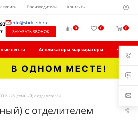
к купить
Производители
Контакты
info@stick-rib.ru
-93
0
0
0
97
ЗАКАЗАТЬ ЗВОНОК
ьные ленты
Аппликаторы маркираторы
TTP-225 (темный) с отделителем
ный) с отделителем