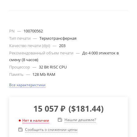
PN
—
100700562
Тип печати
—
Термотрансферная
Качество печати (dpi)
—
203
Рекомендованный объем печати
—
До 4 000 этикеток в
смену (8 часов)
Процессор
—
32 Bit RISC CPU
Память
—
128 Mb RAM
Все характеристики
15 057
₽
(
$181.44
)
Нашли дешевле?
Нет в наличии
Сообщить о снижении цены