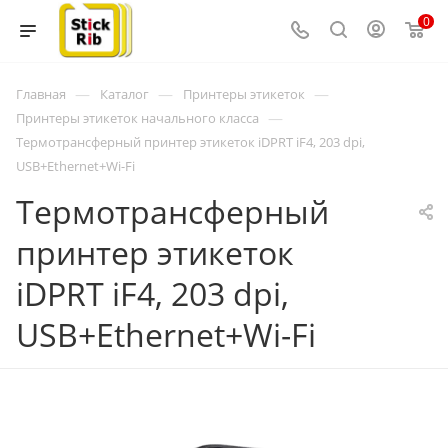
0
—
—
—
Главная
Каталог
Принтеры этикеток
—
Принтеры этикеток начального класса
Термотрансферный принтер этикеток iDPRT iF4, 203 dpi,
USB+Ethernet+Wi-Fi
Термотрансферный
принтер этикеток
iDPRT iF4, 203 dpi,
USB+Ethernet+Wi-Fi