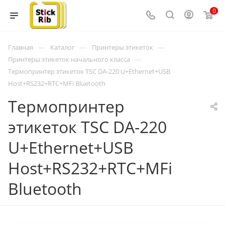
0
—
—
—
Главная
Каталог
Принтеры этикеток
—
Принтеры этикеток начального класса
Термопринтер этикеток TSC DA-220 U+Ethernet+USB
Host+RS232+RTC+MFi Bluetooth
Термопринтер
этикеток TSC DA-220
U+Ethernet+USB
Host+RS232+RTC+MFi
Bluetooth