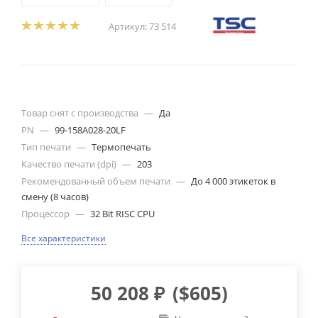
Артикул:
73 514
Товар снят с производства
—
Да
PN
—
99-158A028-20LF
Тип печати
—
Термопечать
Качество печати (dpi)
—
203
Рекомендованный объем печати
—
До 4 000 этикеток в
смену (8 часов)
Процессор
—
32 Bit RISC CPU
Все характеристики
50 208
₽
(
$605
)