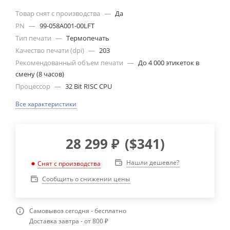
Товар снят с производства
—
Да
PN
—
99-058A001-00LFT
Тип печати
—
Термопечать
Качество печати (dpi)
—
203
Рекомендованный объем печати
—
До 4 000 этикеток в
смену (8 часов)
Процессор
—
32 Bit RISC CPU
Все характеристики
28 299
₽
(
$341
)
Нашли дешевле?
Снят с производства
Сообщить о снижении цены
Самовывоз сегодня - бесплатно
Доставка завтра - от 800 ₽