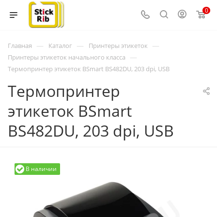
0
—
—
—
Главная
Каталог
Принтеры этикеток
—
Принтеры этикеток начального класса
Термопринтер этикеток BSmart BS482DU, 203 dpi, USB
Термопринтер
этикеток BSmart
BS482DU, 203 dpi, USB
В наличии