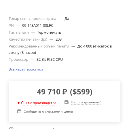
Товар снят с производства
—
Да
PN
—
99-143A011-00LFC
Тип печати
—
Термопечать
Качество печати (dpi)
—
203
Рекомендованный объем печати
—
До 4 000 этикеток в
смену (8 часов)
Процессор
—
32 Bit RISC CPU
Все характеристики
49 710
₽
(
$599
)
Нашли дешевле?
Снят с производства
Сообщить о снижении цены