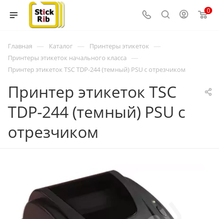
0
—
—
—
Главная
Каталог
Принтеры этикеток
—
Принтеры этикеток начального класса
Принтер этикеток TSC TDP-244 (темный) PSU с отрезчиком
Принтер этикеток TSC
TDP-244 (темный) PSU с
отрезчиком