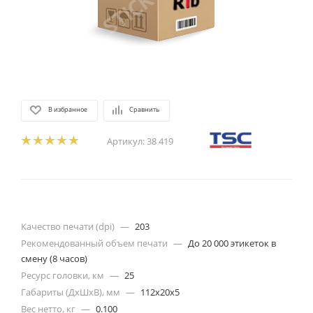
В избранное
Сравнить
Артикул:
38 419
Качество печати (dpi)
—
203
Рекомендованный объем печати
—
До 20 000 этикеток в
смену (8 часов)
Ресурс головки, км
—
25
Габариты (ДхШхВ), мм
—
112x20x5
Вес нетто, кг
—
0.100