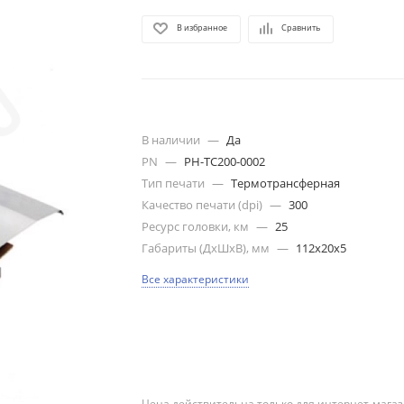
В избранное
Сравнить
В наличии
—
Да
PN
—
PH-TC200-0002
Тип печати
—
Термотрансферная
Качество печати (dpi)
—
300
Ресурс головки, км
—
25
Габариты (ДхШхВ), мм
—
112x20x5
Все характеристики
Цена действительна только для интернет-магаз