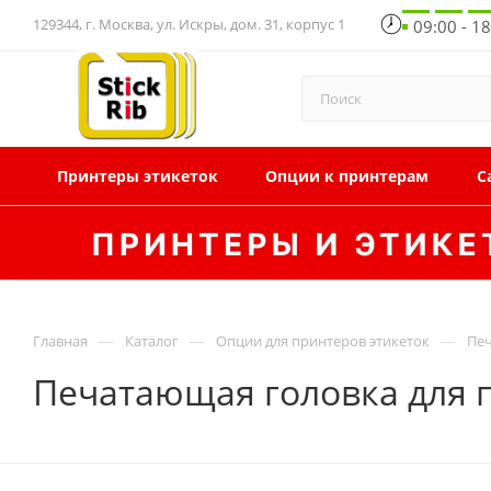
129344, г. Москва, ул. Искры, дом. 31, корпус 1
09:00 - 1
Принтеры этикеток
Опции к принтерам
С
—
—
—
Главная
Каталог
Опции для принтеров этикеток
Печ
Печатающая головка для п