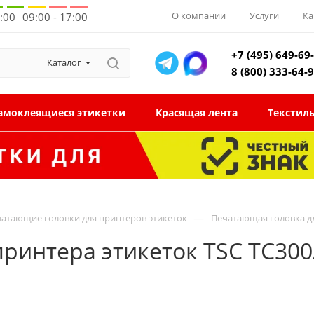
О компании
Услуги
Ка
8:00
09:00 - 17:00
+7 (495) 649-69
Каталог
8 (800) 333-64-
амоклеящиеся этикетки
Красящая лента
Текстил
—
атающие головки для принтеров этикеток
Печатающая головка дл
ринтера этикеток TSC TС300