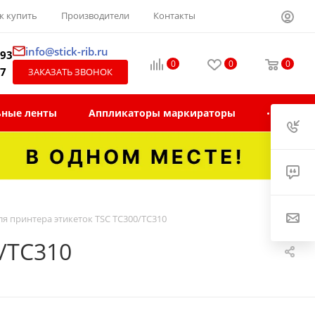
к купить
Производители
Контакты
info@stick-rib.ru
-93
0
0
0
97
ЗАКАЗАТЬ ЗВОНОК
ьные ленты
Аппликаторы маркираторы
я принтера этикеток TSC TС300/TC310
/TC310