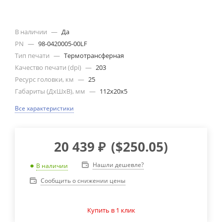
В наличии
—
Да
PN
—
98-0420005-00LF
Тип печати
—
Термотрансферная
Качество печати (dpi)
—
203
Ресурс головки, км
—
25
Габариты (ДхШхВ), мм
—
112x20x5
Все характеристики
20 439
₽
(
$250.05
)
Нашли дешевле?
В наличии
Сообщить о снижении цены
Купить в 1 клик