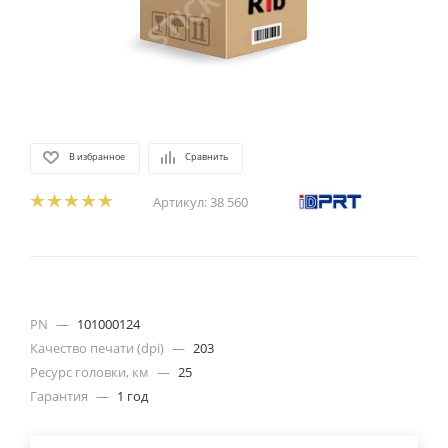
В избранное
Сравнить
Артикул:
38 560
PN
—
101000124
Качество печати (dpi)
—
203
Ресурс головки, км
—
25
Гарантия
—
1 год