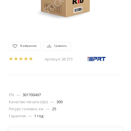
В избранное
Сравнить
Артикул:
38 573
PN
—
301700497
Качество печати (dpi)
—
300
Ресурс головки, км
—
25
Гарантия
—
1 год